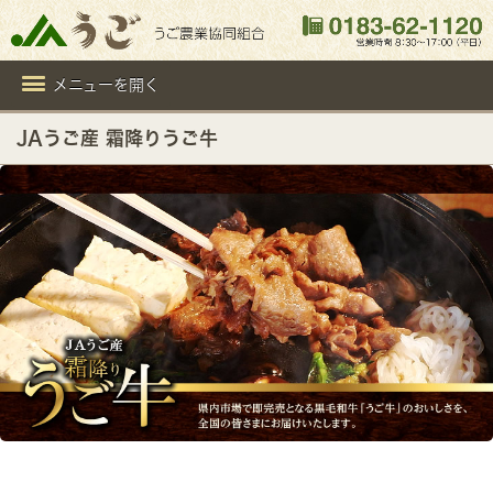
メニューを開く
JAうご産 霜降りうご牛