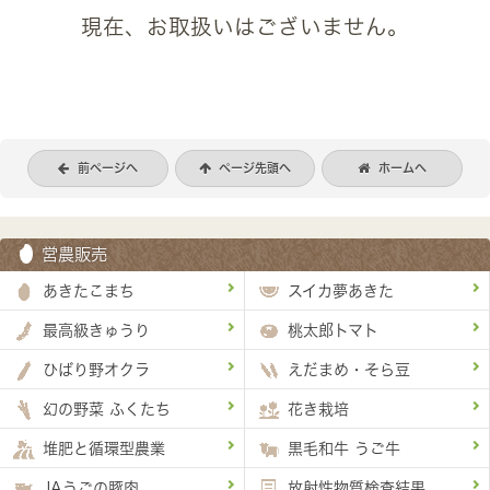
現在、お取扱いはございません。
前ページへ
ページ先頭へ
ホームへ
営農販売
あきたこまち
スイカ夢あきた
最高級きゅうり
桃太郎トマト
ひばり野オクラ
えだまめ・そら豆
幻の野菜 ふくたち
花き栽培
堆肥と循環型農業
黒毛和牛 うご牛
JAうごの豚肉
放射性物質検査結果